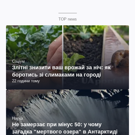
TOP news
Соціум
Злітні знизити ваш врожай за ніч: як
боротись зі слимаками на городі
22 години тому
Наука
Не замерзає при мінус 50: у чому
загадка "мертвого озера" в Антарктиді