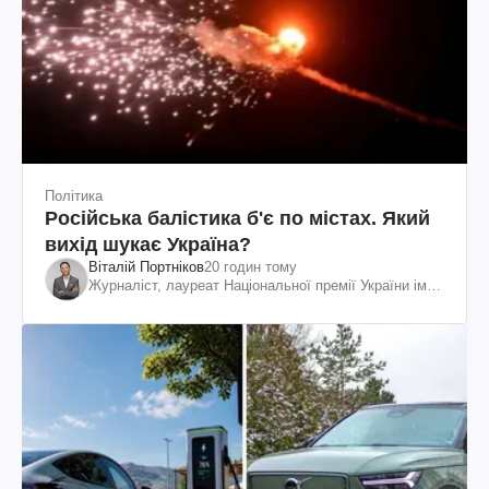
Політика
Російська балістика б'є по містах. Який
вихід шукає Україна?
Віталій Портніков
20 годин тому
Журналіст, лауреат Національної премії України ім.
Шевченка