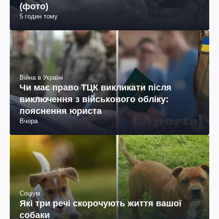
(фото)
5 годин тому
Війна в Україні
Чи має право ТЦК викликати після
виключення з військового обліку:
пояснення юриста
Вчора
Соціум
Які три речі скорочують життя вашої
собаки