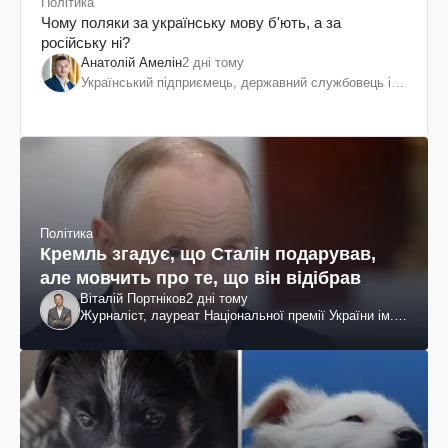
Політика
Чому поляки за українську мову б'ють, а за
російську ні?
Анатолій Амелін
2 дні тому
Український підприємець, державний службовець і
громадський діяч
Політика
Кремль згадує, що Сталін подарував,
але мовчить про те, що він відібрав
Віталій Портніков
2 дні тому
Журналіст, лауреат Національної премії України ім.
Шевченка