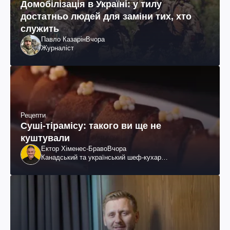
Домобілізація в Україні: у тилу
достатньо людей для заміни тих, хто
служить
Павло Казарін
Вчора
Журналіст
Рецепти
Суші-тірамісу: такого ви ще не
куштували
Ектор Хіменес-Браво
Вчора
Канадський та український шеф-кухар
колумбійського походження, бізнесмен, телеведучий