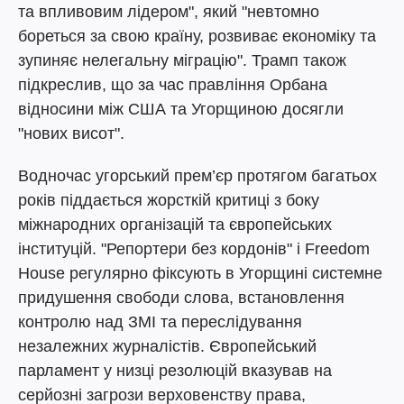
та впливовим лідером", який "невтомно
бореться за свою країну, розвиває економіку та
зупиняє нелегальну міграцію". Трамп також
підкреслив, що за час правління Орбана
відносини між США та Угорщиною досягли
"нових висот".
Водночас угорський прем’єр протягом багатьох
років піддається жорсткій критиці з боку
міжнародних організацій та європейських
інституцій. "Репортери без кордонів" і Freedom
House регулярно фіксують в Угорщині системне
придушення свободи слова, встановлення
контролю над ЗМІ та переслідування
незалежних журналістів. Європейський
парламент у низці резолюцій вказував на
серйозні загрози верховенству права,