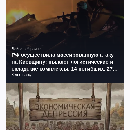
Война в Украине
РФ осуществила массированную атаку
на Киевщину: пылают логистические и
складские комплексы, 14 погибших, 27
3 дня назад
раненых (фото, видео)