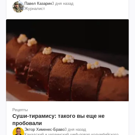
Павел Казарин
3 дня назад
Журналист
Рецепты
Суши-тирамису: такого вы еще не
пробовали
Эктор Хименес-Браво
3 дня назад
Канадский и украинский шеф-повар колумбийского