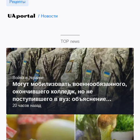
Рецепты
Новости
TOP news
Война в Украине
Могут мобилизовать военнообязанного,
окончившего колледж, но не
поступившего в вуз: объяснение
20 часов назад
юриста