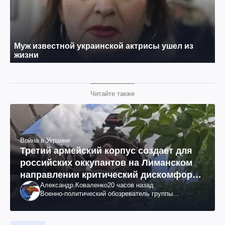
Читайте также
Война в Украине
Третий армейский корпус создает для
российских оккупантов на Лиманском
направлении критический дискомфорт:
Александр Коваленко
20 часов назад
как это удалось
Военно-политический обозреватель группы
"Информационное сопротивление"