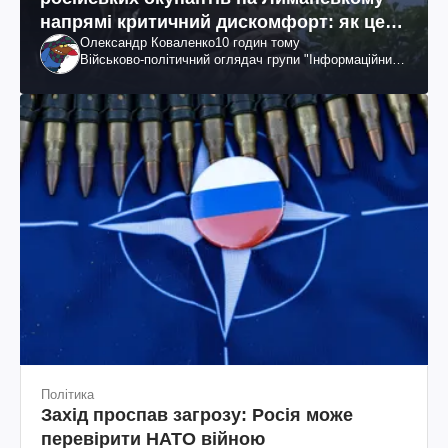
напрямі критичний дискомфорт: як це
Олександр Коваленко
10 годин тому
вдалося
Військово-політичний оглядач групи "Інформаційний
спротив"
Політика
Захід проспав загрозу: Росія може
перевірити НАТО війною