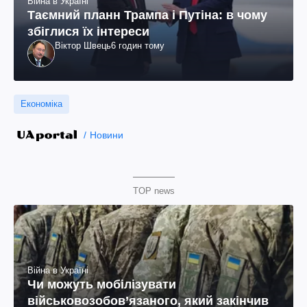
Війна в Україні
Таємний планн Трампа і Путіна: в чому
збіглися їх інтереси
Віктор Швець
6 годин тому
Економіка
Новини
TOP news
Війна в Україні
Чи можуть мобілізувати
військовозобов’язаного, який закінчив