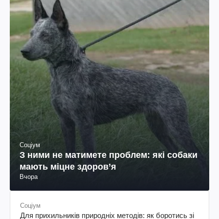
Соціум
З ними не матимете проблем: які собаки
мають міцне здоров’я
Вчора
Соціум
Для прихильників природніх методів: як боротись зі