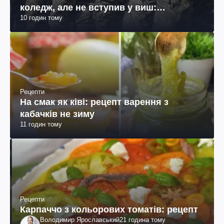
коледж, але не вступив у виш:
10 годин тому
пояснення юриста
Рецепти
На смак як ківі: рецепт варення з
кабачків не зиму
11 годин тому
Рецепти
Карпаччо з кольорових томатів: рецепт
Володимир Ярославський
21 година тому