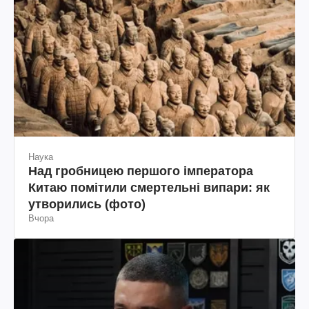
Наука
Над гробницею першого імператора
Китаю помітили смертельні випари: як
утворились (фото)
Вчора