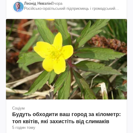
Леонід Невзлін
Вчора
Російсько-ізраїльський підприємець і громадський
діяч, колишній віцепрезидент "ЮКОСа"
Соціум
Будуть обходити ваш город за кілометр:
топ квітів, які захистіть від слимаків
5 годин тому