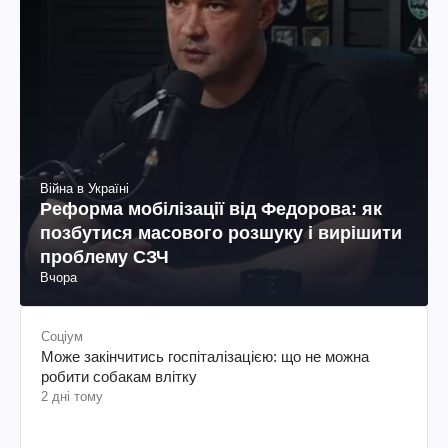
Війна в Україні
Реформа мобілізації від Федорова: як
позбутися масового розшуку і вирішити
проблему СЗЧ
Вчора
Соціум
Може закінчитись госпіталізацією: що не можна
робити собакам влітку
2 дні тому