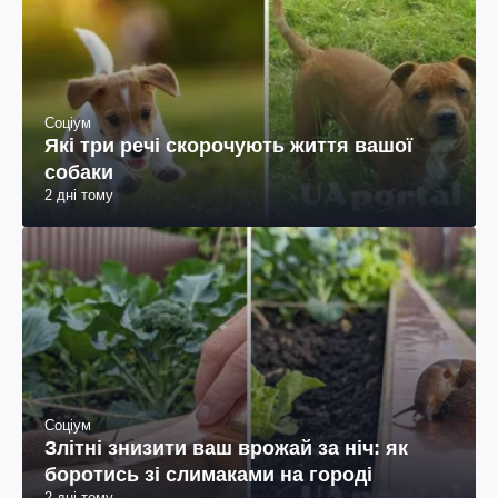
Соціум
Які три речі скорочують життя вашої
собаки
2 дні тому
Соціум
Злітні знизити ваш врожай за ніч: як
боротись зі слимаками на городі
2 дні тому