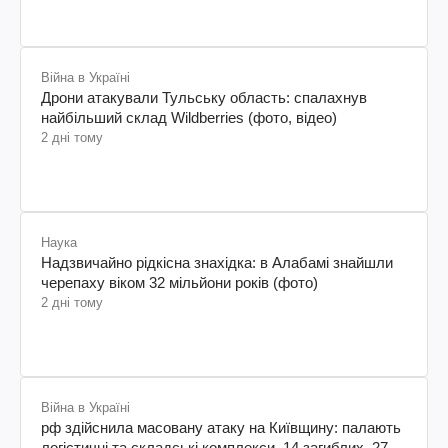
Війна в Україні
Дрони атакували Тульську область: спалахнув
найбільший склад Wildberries (фото, відео)
2 дні тому
Наука
Надзвичайно рідкісна знахідка: в Алабамі знайшли
черепаху віком 32 мільйони років (фото)
2 дні тому
Війна в Україні
рф здійснила масовану атаку на Київщину: палають
логістичні та складські комплекси, 14 загиблих, 27