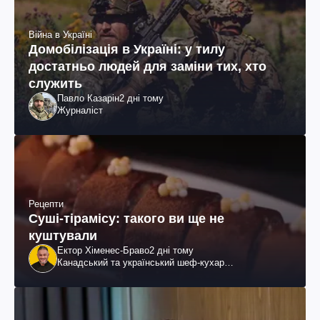
Війна в Україні
Домобілізація в Україні: у тилу
достатньо людей для заміни тих, хто
служить
Павло Казарін
2 дні тому
Журналіст
Рецепти
Суші-тірамісу: такого ви ще не
куштували
Ектор Хіменес-Браво
2 дні тому
Канадський та український шеф-кухар
колумбійського походження, бізнесмен, телеведучий