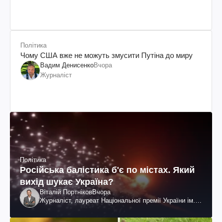
Політика
Чому США вже не можуть змусити Путіна до миру
Вадим Денисенко
Вчора
Журналіст
Політика
Російська балістика б'є по містах. Який
вихід шукає Україна?
Віталій Портніков
Вчора
Журналіст, лауреат Національної премії України ім.
Шевченка