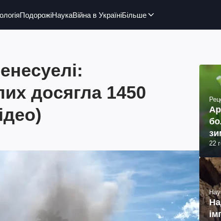
ологія
Подорожі
Наука
Війна в Україні
Більше
енесуелі:
лих досягла 1450
Рец
ідео)
Ар
бо
зи
22 
Нау
На
ім