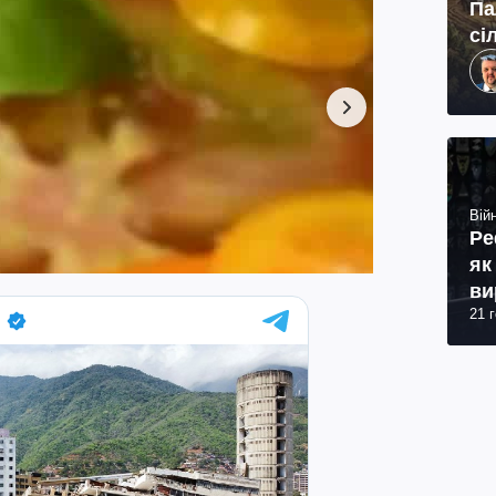
Па
сі
Війн
Ре
як
ви
21 