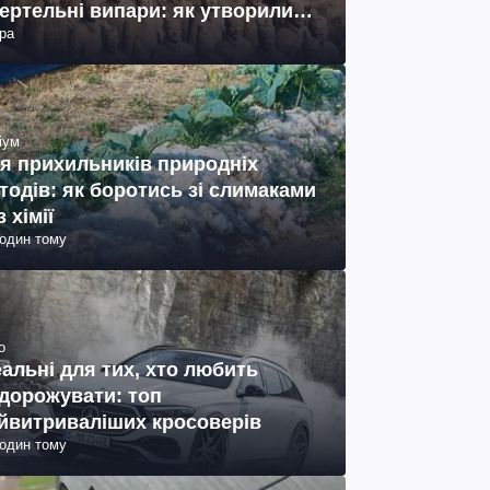
ертельні випари: як утворились
ра
ото)
іум
я прихильників природніх
тодів: як боротись зі слимаками
з хімії
годин тому
о
еальні для тих, хто любить
дорожувати: топ
йвитриваліших кросоверів
годин тому