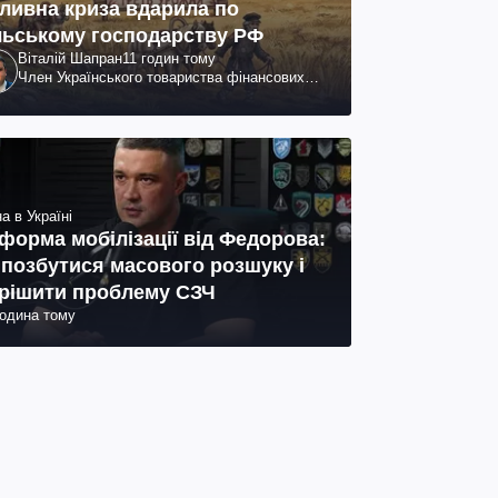
ливна криза вдарила по
льському господарству РФ
Віталій Шапран
11 годин тому
Член Українського товариства фінансових
аналітиків
а в Україні
форма мобілізації від Федорова:
 позбутися масового розшуку і
рішити проблему СЗЧ
година тому