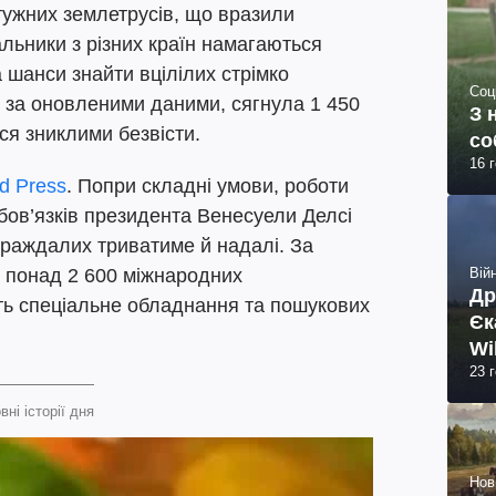
тужних землетрусів, що вразили
альники з різних країн намагаються
а шанси знайти вцілілих стрімко
Соц
, за оновленими даними, сягнула 1 450
З 
ся зниклими безвісти.
со
16 
d Press
. Попри складні умови, роботи
бов’язків президента Венесуели Делсі
траждалих триватиме й надалі. За
Війн
и понад 2 600 міжнародних
Др
ють спеціальне обладнання та пошукових
Єк
Wi
23 
вні історії дня
Нов