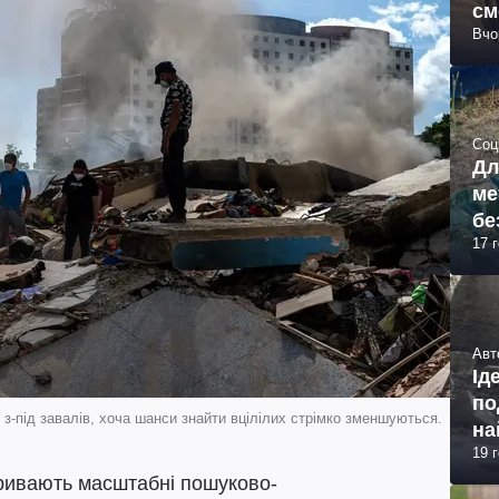
см
Вчо
(ф
Соц
Дл
ме
бе
17 
Авт
Ід
по
з-під завалів, хоча шанси знайти вцілілих стрімко зменшуються.
на
19 
тривають масштабні пошуково-