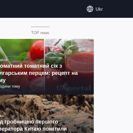
Ukr
TOP news
епти
оматний томатний сік з
лгарським перцем: рецепт на
му
години тому
ка
д гробницею першого
ператора Китаю помітили