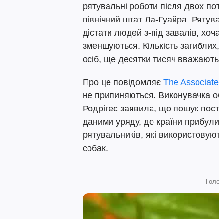
рятувальні роботи після двох по
північний штат Ла-Гуайра. Рятув
дістати людей з-під завалів, хоч
зменшуються. Кількість загиблих
осіб, ще десятки тисяч вважають
Про це повідомляє
The Associate
не припиняються. Виконувачка о
Родрігес заявила, що пошук пос
даними уряду, до країни прибул
рятувальників, які використову
собак.
Голо