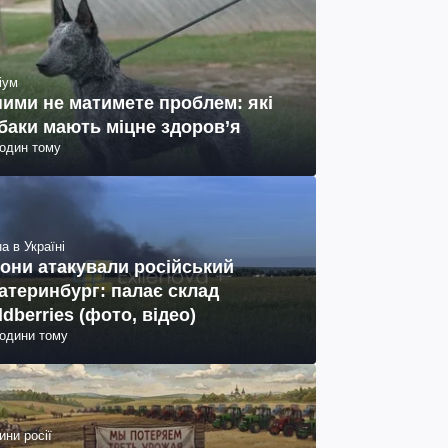
іум
ними не матимете проблем: які
баки мають міцне здоров’я
годин тому
а в Україні
они атакували російський
атеринбург: палає склад
ldberries (фото, відео)
години тому
ини росії