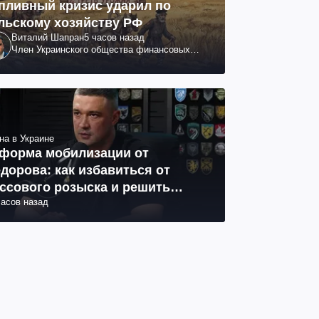
пливный кризис ударил по
льскому хозяйству РФ
Виталий Шапран
5 часов назад
Член Украинского общества финансовых
аналитиков
на в Украине
форма мобилизации от
дорова: как избавиться от
ссового розыска и решить
часов назад
облему СОЧ