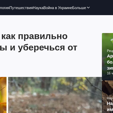
логия
Путешествия
Наука
Война в Украине
Больше
 как правильно
ы и уберечься от
Рец
Ар
бо
зи
16 
Нау
На
им