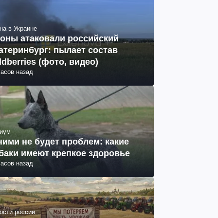
на в Украине
оны атаковали российский
атеринбург: пылает состав
ldberries (фото, видео)
часов назад
иум
ними не будет проблем: какие
баки имеют крепкое здоровье
часов назад
ости россии