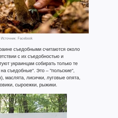
 Источник: Facebook
краине съедобными считаются около
етствии с их съедобностью и
уют украинцам собирать только те
на съедобные". Это – "польские",
), маслята, лисички, луговые опята,
овики, сыроежки, рыжики.