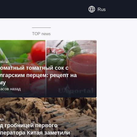
Rus
TOP news
епты
оматный томатный сок с
лгарским перцем: рецепт на
му
часов назад
ка
д гробницей первого
ператора Китая заметили