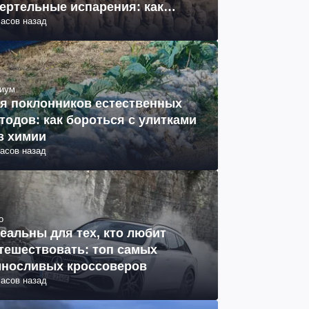
ертельные испарения: как
часов назад
разовались (фото)
иум
я поклонников естественных
тодов: как бороться с улитками
з химии
часов назад
о
еальны для тех, кто любит
тешествовать: топ самых
носливых кроссоверов
часов назад