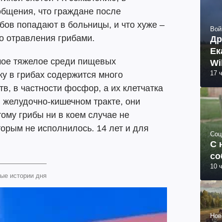
общения, что граждане после
бов попадают в больницы, и что хуже –
Вой
о отравления грибами.
Др
Ек
амое тяжелое среди пищевых
Wi
17 
ку в грибах содержится много
в, в частности фосфор, а их клетчатка
в желудочно-кишечном тракте, они
ому грибы ни в коем случае не
торым не исполнилось. 14 лет и для
Соц
С 
со
10 
ые истории дня
Нов