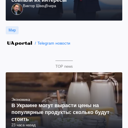
совпали их интересы
Виктор Швец
Вчера
Мир
Telegram новости
TOP news
Экономика
В Украине могут вырасти цены на
популярные продукты: сколько будут
стоить
23 часа назад