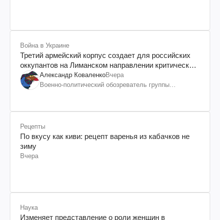
происхождения, бизнесмен, телеведущий
Война в Украине
Третий армейский корпус создает для российских
оккупантов на Лиманском направлении критический
дискомфорт: как это удалось
Александр Коваленко
Вчера
Военно-политический обозреватель группы
"Информационное сопротивление"
Рецепты
По вкусу как киви: рецепт варенья из кабачков не
зиму
Вчера
Наука
Изменяет представление о роли женщин в