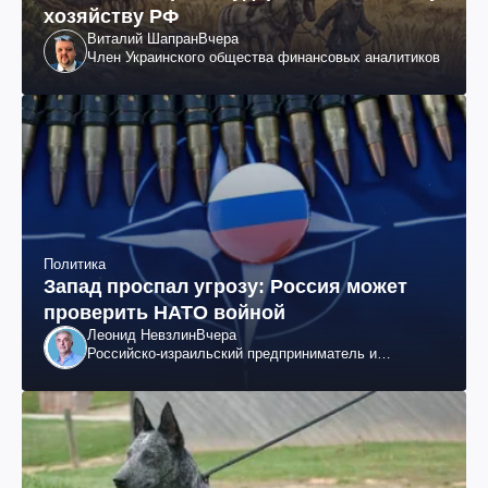
хозяйству РФ
Виталий Шапран
Вчера
Член Украинского общества финансовых аналитиков
Политика
Запад проспал угрозу: Россия может
проверить НАТО войной
Леонид Невзлин
Вчера
Российско-израильский предприниматель и
общественный деятель, бывший вице-президент
"ЮКОСа"