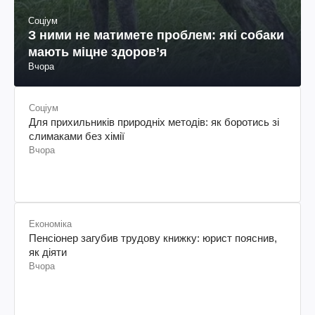
Соціум
З ними не матимете проблем: які собаки
мають міцне здоров’я
Вчора
Соціум
Для прихильників природніх методів: як боротись зі
слимаками без хімії
Вчора
Економіка
Пенсіонер загубив трудову книжку: юрист пояснив,
як діяти
Вчора