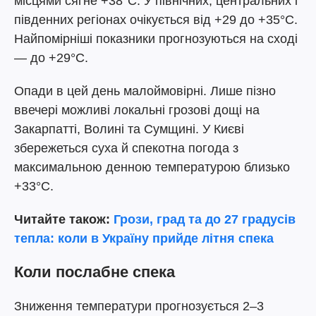
місцями сягне +38°C. У північних, центральних і
південних регіонах очікується від +29 до +35°C.
Найпомірніші показники прогнозуються на сході
— до +29°C.
Опади в цей день малоймовірні. Лише пізно
ввечері можливі локальні грозові дощі на
Закарпатті, Волині та Сумщині. У Києві
збережеться суха й спекотна погода з
максимальною денною температурою близько
+33°C.
Читайте також:
Грози, град та до 27 градусів
тепла: коли в Україну прийде літня спека
Коли послабне спека
Зниження температури прогнозується 2–3