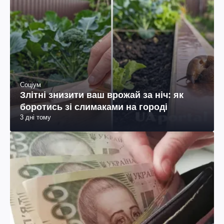
Соціум
Злітні знизити ваш врожай за ніч: як
боротись зі слимаками на городі
3 дні тому