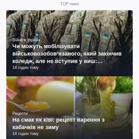
TOP news
Війна в Україні
Чи можуть мобілізувати
військовозобов’язаного, який закінчив
коледж, але не вступив у виш:
14 годин тому
пояснення юриста
Рецепти
На смак як ківі: рецепт варення з
кабачків не зиму
14 годин тому