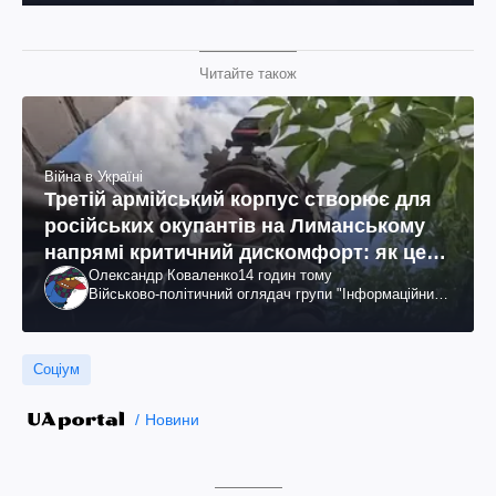
Читайте також
Війна в Україні
Третій армійський корпус створює для
російських окупантів на Лиманському
напрямі критичний дискомфорт: як це
Олександр Коваленко
14 годин тому
вдалося
Військово-політичний оглядач групи "Інформаційний
спротив"
Соціум
Новини