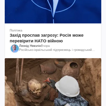
Політика
Захід проспав загрозу: Росія може
перевірити НАТО війною
Леонід Невзлін
Вчора
Російсько-ізраїльський підприємець і громадський
діяч, колишній віцепрезидент "ЮКОСа"