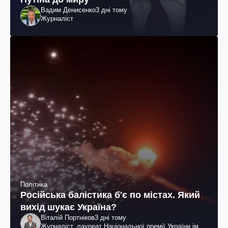
Вадим Денисенко
3 дні тому
Журналіст
Політика
Російська балістика б'є по містах. Який
вихід шукає Україна?
Віталій Портніков
3 дні тому
Журналіст, лауреат Національної премії України ім.