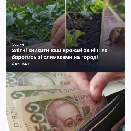
Соціум
Злітні знизити ваш врожай за ніч: як
боротись зі слимаками на городі
2 дні тому