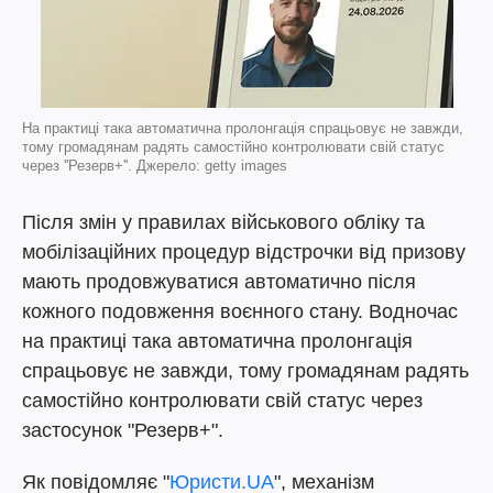
На практиці така автоматична пролонгація спрацьовує не завжди,
тому громадянам радять самостійно контролювати свій статус
через ''Резерв+''. Джерело: getty images
Після змін у правилах військового обліку та
мобілізаційних процедур відстрочки від призову
мають продовжуватися автоматично після
кожного подовження воєнного стану. Водночас
на практиці така автоматична пролонгація
спрацьовує не завжди, тому громадянам радять
самостійно контролювати свій статус через
застосунок "Резерв+".
Як повідомляє "
Юристи.UA
", механізм