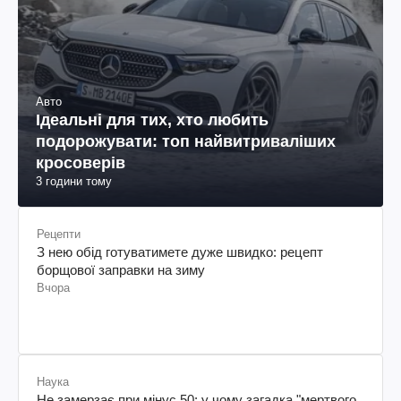
Авто
Ідеальні для тих, хто любить
подорожувати: топ найвитриваліших
кросоверів
3 години тому
Рецепти
З нею обід готуватимете дуже швидко: рецепт
борщової заправки на зиму
Вчора
Наука
Не замерзає при мінус 50: у чому загадка "мертвого