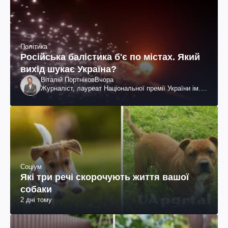
Політика
Російська балістика б'є по містах. Який
вихід шукає Україна?
Віталій Портніков
Вчора
Журналіст, лауреат Національної премії України ім.
Шевченка
Соціум
Які три речі скорочують життя вашої
собаки
2 дні тому