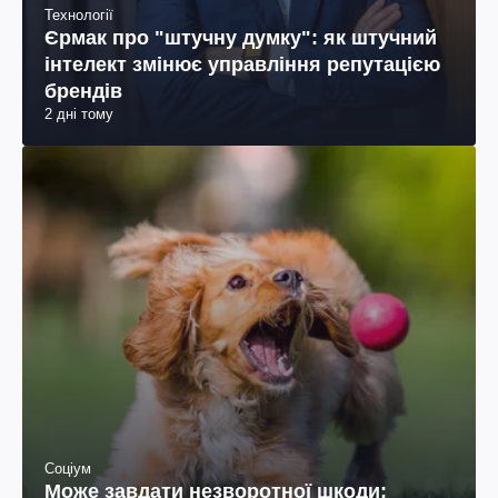
Технології
Єрмак про "штучну думку": як штучний
інтелект змінює управління репутацією
брендів
2 дні тому
Соціум
Може завдати незворотної шкоди: