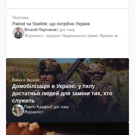
Політика
Patriot чи Starlink: що потрібно Україні
Віталій Портніков
2 дні тому
Журналіст, лауреат Національної премії України ім.
Шевченка
Війна в Україні
Домобілізація в Україні: у тилу
достатньо людей для заміни тих, хто
служить
Павло Казарін
2 дні тому
Журналіст