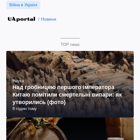
Війна в Україні
Новини
TOP news
Наука
Над гробницею першого імператора
Китаю помітили смертельні випари: як
утворились (фото)
8 годин тому