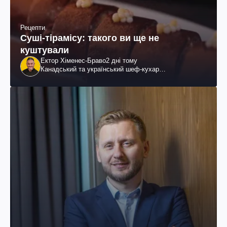
Рецепти
Суші-тірамісу: такого ви ще не
куштували
Ектор Хіменес-Браво
2 дні тому
Канадський та український шеф-кухар
колумбійського походження, бізнесмен, телеведучий