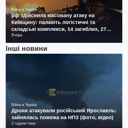
Війна в Україні
рф здійснила масовану атаку на
Київщину: палають логістичні та
складські комплекси, 14 загиблих, 27
Вчора
поранених (фото, відео)
Інші новини
Війна в Україні
Дрони атакували російський Ярославль:
зайнялась пожежа на НПЗ (фото, відео)
2 години тому