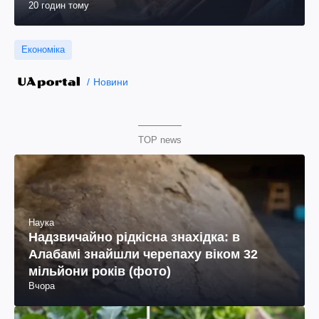
20 годин тому
Економіка
Новини
TOP news
Наука
Надзвичайно рідкісна знахідка: в
Алабамі знайшли черепаху віком 32
мільйони років (фото)
Вчора