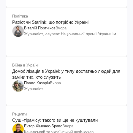
Політика
Patriot чи Starlink: що потрібно Україні
Віталій Портніков
Вчора
Журналіст, лауреат Національної премії України ім.
Шевченка
Війна в Україні
Домобілізація в Україні: у тилу достатньо людей для
заміни тих, хто служить
Павло Казарін
Вчора
Журналіст
Рецепти
Суші-тірамісу: такого ви ще не куштували
Ектор Хіменес-Браво
Вчора
Канадський та український шеф-кухар