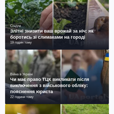
Соціум
Злітні знизити ваш врожай за ніч: як
боротись зі слимаками на городі
19 годин тому
Війна в Україні
Чи має право ТЦК викликати після
виключення з військового обліку:
пояснення юриста
22 години тому