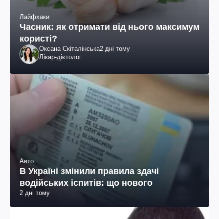
Лайфхаки
Часник: як отримати від нього максимум
користі?
Оксана Скіталінська
2 дні тому
Лікар-дієтолог
Авто
В Україні змінили правила здачі
водійських іспитів: що нового
2 дні тому