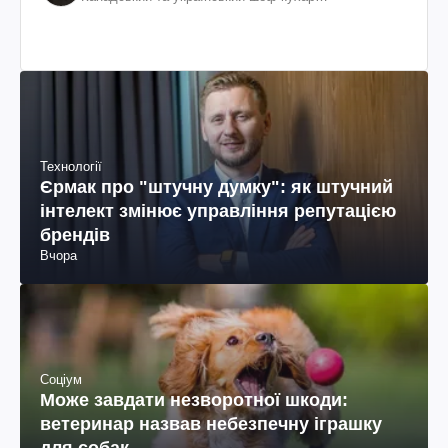
колумбійського походження, бізнесмен, телеведучий
Технології
Єрмак про "штучну думку": як штучний
інтелект змінює управління репутацією
брендів
Вчора
Соціум
Може завдати незворотної шкоди:
ветеринар назвав небезпечну іграшку
для собак