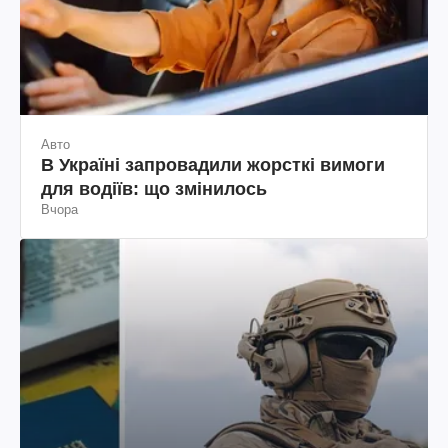
Авто
В Україні запровадили жорсткі вимоги
для водіїв: що змінилось
Вчора