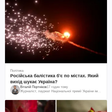
Політика
Російська балістика б'є по містах. Який
вихід шукає Україна?
Віталій Портніков
17 годин тому
Журналіст, лауреат Національної премії України ім.
Шевченка