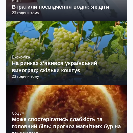
Авто
Втратили посвідчення водія: як діти
23 години тому
Економіка
На ринках зʼявився український
виноград: скільки коштує
23 години тому
Соціум
Може спостерігатись слабкість та
головний біль: прогноз магнітних бур на