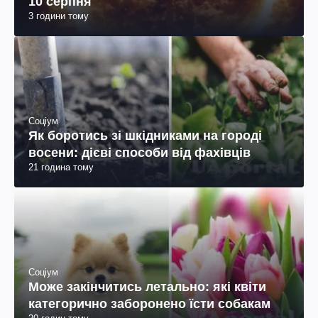
10 серпня
3 години тому
Соціум
Як боротись зі шкідниками на городі
восени: дієві способи від фахівців
21 година тому
Соціум
Може закінчитись летально: які квіти
категорично заборонено їсти собакам