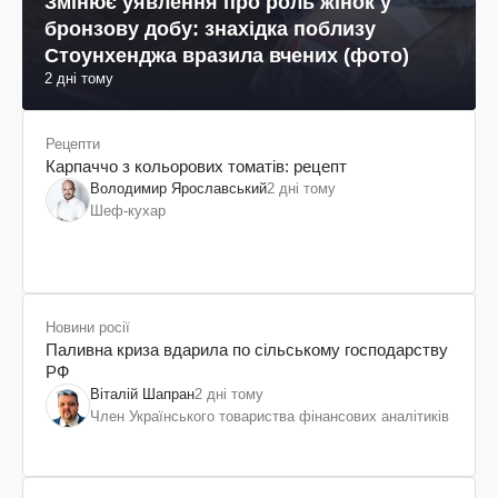
Змінює уявлення про роль жінок у
бронзову добу: знахідка поблизу
Стоунхенджа вразила вчених (фото)
2 дні тому
Рецепти
Карпаччо з кольорових томатів: рецепт
Володимир Ярославський
2 дні тому
Шеф-кухар
Новини росії
Паливна криза вдарила по сільському господарству
РФ
Віталій Шапран
2 дні тому
Член Українського товариства фінансових аналітиків