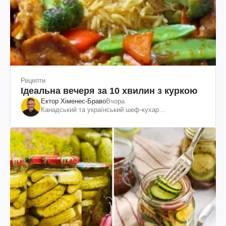
Рецепти
Ідеальна вечеря за 10 хвилин з куркою
Ектор Хіменес-Браво
Вчора
Канадський та український шеф-кухар
колумбійського походження, бізнесмен, телеведучий