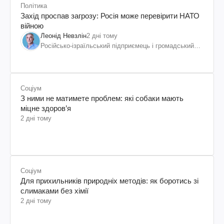
Політика
Захід проспав загрозу: Росія може перевірити НАТО
війною
Леонід Невзлін
2 дні тому
Російсько-ізраїльський підприємець і громадський
діяч, колишній віцепрезидент "ЮКОСа"
Соціум
З ними не матимете проблем: які собаки мають
міцне здоров’я
2 дні тому
Соціум
Для прихильників природніх методів: як боротись зі
слимаками без хімії
2 дні тому