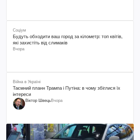
Соціум
Будуть обходити ваш город за кілометр: топ квітів,
які захистіть від слимаків
Вчора
Війна в Україні
Таємний планн Трампа і Путіна: в чому збіглися їх
інтереси
Віктор Швець
Вчора