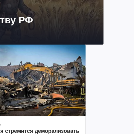
ству РФ
а
я стремится деморализовать