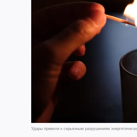
Удары привели к серьезным разрушениям энергетических