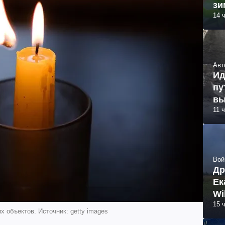
зи
14 
Авт
Ид
пу
вы
11 
Вой
Др
Ек
Wi
15 
 объектов. Источник: getty images