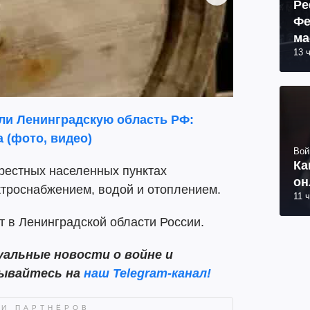
Ре
Фе
ма
13 
пр
ли Ленинградскую область РФ:
 (фото, видео)
Вой
Ка
крестных населенных пунктах
он
троснабжением, водой и отоплением.
11 
т в Ленинградской области России.
альные новости о войне и
сывайтесь на
наш Telegram-канал!