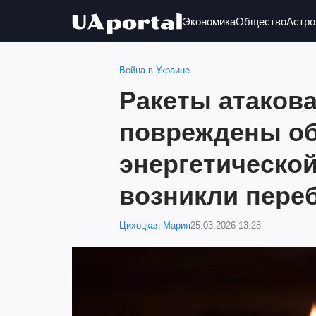
Экономика
Общество
Астро
Война в Украине
Ракеты атаков
повреждены о
энергетическо
возникли пере
Цихоцкая Мария
25.03.2026 13:28