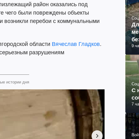
близлежащий район оказались под
те чего были повреждены объекты
Соц
 и возникли перебои с коммунальными
Дл
ме
бе
лгородской области
Вячеслав Гладков
.
9 ч
к серьезным разрушениям
ые истории дня
Соц
С 
со
7 ч
Вой