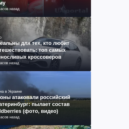
му
часов назад
о
еальны для тех, кто любит
тешествовать: топ самых
носливых кроссоверов
часов назад
на в Украине
оны атаковали российский
атеринбург: пылает состав
ldberries (фото, видео)
часов назад