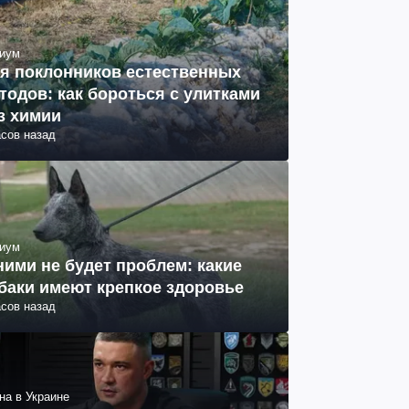
иум
я поклонников естественных
тодов: как бороться с улитками
з химии
асов назад
иум
ними не будет проблем: какие
баки имеют крепкое здоровье
асов назад
на в Украине