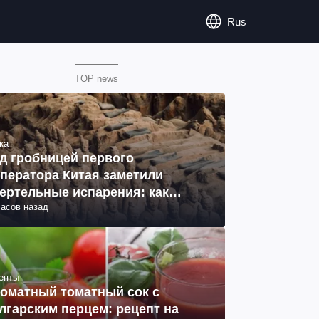
Rus
TOP news
ка
д гробницей первого
ператора Китая заметили
ертельные испарения: как
часов назад
разовались (фото)
епты
оматный томатный сок с
лгарским перцем: рецепт на