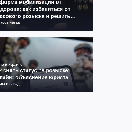
форма мобилизации от
дорова: как избавиться от
ссового розыска и решить
часов назад
облему СОЧ
на в Украине
к снять статус "в розыске"
лайн: объяснение юриста
часов назад