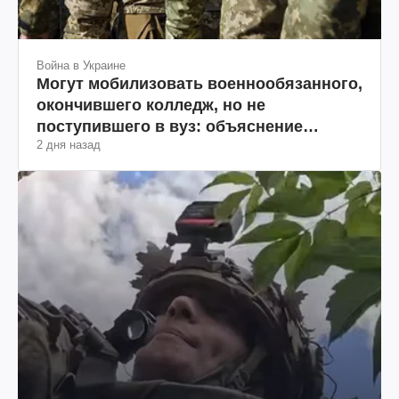
Война в Украине
Могут мобилизовать военнообязанного,
окончившего колледж, но не
поступившего в вуз: объяснение
2 дня назад
юриста