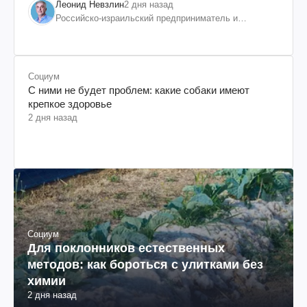
Леонид Невзлин
2 дня назад
Российско-израильский предприниматель и
общественный деятель, бывший вице-президент
"ЮКОСа"
Социум
С ними не будет проблем: какие собаки имеют
крепкое здоровье
2 дня назад
Социум
Для поклонников естественных
методов: как бороться с улитками без
химии
2 дня назад