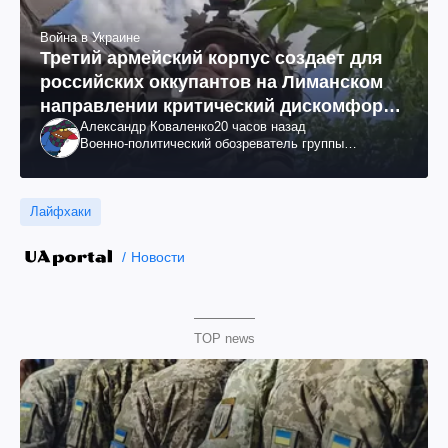
Война в Украине
Третий армейский корпус создает для
российских оккупантов на Лиманском
направлении критический дискомфорт:
Александр Коваленко
20 часов назад
как это удалось
Военно-политический обозреватель группы
"Информационное сопротивление"
Лайфхаки
Новости
TOP news