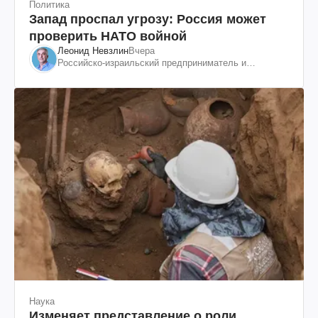
Политика
Запад проспал угрозу: Россия может
проверить НАТО войной
Леонид Невзлин
Вчера
Российско-израильский предприниматель и
общественный деятель, бывший вице-президент
"ЮКОСа"
Наука
Изменяет представление о роли