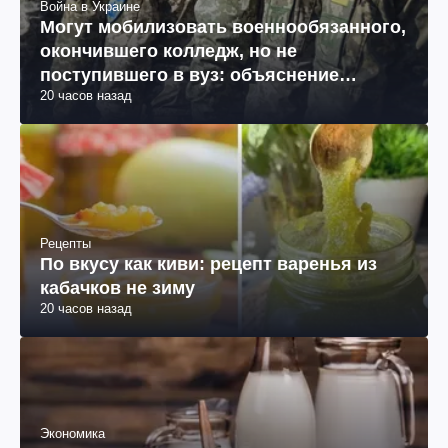
Война в Украине
Могут мобилизовать военнообязанного,
окончившего колледж, но не
поступившего в вуз: объяснение
20 часов назад
юриста
Рецепты
По вкусу как киви: рецепт варенья из
кабачков не зиму
20 часов назад
Экономика