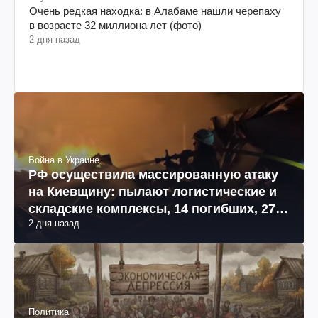
Очень редкая находка: в Алабаме нашли черепаху
в возрасте 32 миллиона лет (фото)
2 дня назад
Война в Украине
РФ осуществила массированную атаку
на Киевщину: пылают логистические и
складские комплексы, 14 погибших, 27
2 дня назад
раненых (фото, видео)
Политика