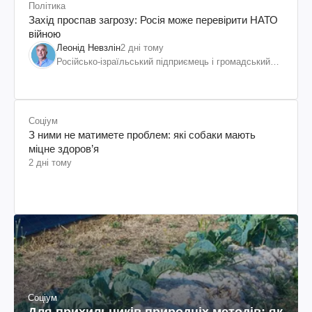
Політика
Захід проспав загрозу: Росія може перевірити НАТО
війною
Леонід Невзлін
2 дні тому
Російсько-ізраїльський підприємець і громадський
діяч, колишній віцепрезидент "ЮКОСа"
Соціум
З ними не матимете проблем: які собаки мають
міцне здоров’я
2 дні тому
Соціум