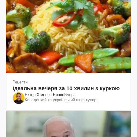
Рецепти
Ідеальна вечеря за 10 хвилин з куркою
Ектор Хіменес-Браво
Вчора
Канадський та український шеф-кухар
колумбійського походження, бізнесмен, телеведучий