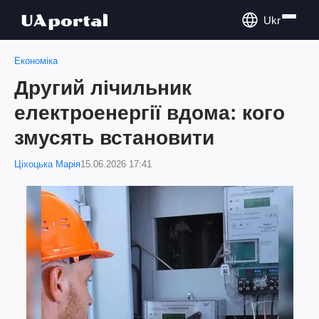
Ukr
Економіка
Другий лічильник
електроенергії вдома: кого
змусять встановити
Ціхоцька Марія
15.06.2026 17:41