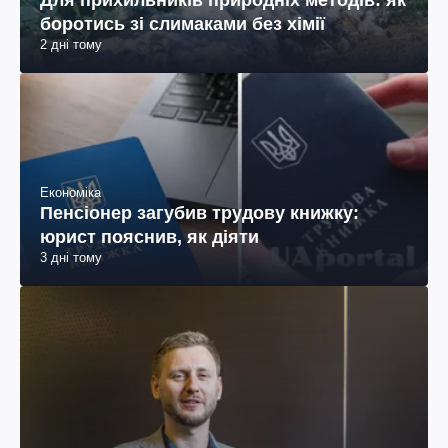
Для прихильників природніх методів: як
боротись зі слимаками без хімії
2 дні тому
Економіка
Пенсіонер загубив трудову книжку:
юрист пояснив, як діяти
3 дні тому