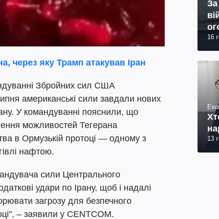
За
ві
ог
16 
юр
а, через яку Трамп атакував Іран
ндуванні Збройних сил США
ипня американські сили завдали нових
Еко
Ірану. У командуванні пояснили, що
Хт
лення можливостей Тегерана
на
тва в Ормузькій протоці — одному з
13 
гівлі нафтою.
андувача сили Центрального
аткові удари по Ірану, щоб і надалі
орювати загрозу для безпечного
оці", – заявили у CENTCOM.