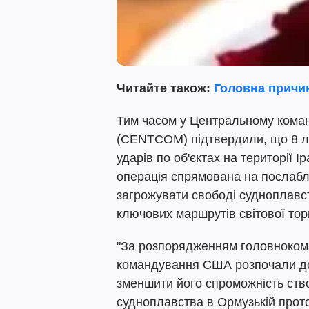
Читайте також:
Головна причин
Тим часом у Центральному кома
(CENTCOM) підтвердили, що 8 л
ударів по об'єктах на території 
операція спрямована на послаб
загрожувати свободі судноплавс
ключових маршрутів світової тор
"За розпорядженням головноком
командування США розпочали дод
зменшити його спроможність ств
судноплавства в Ормузькій прот