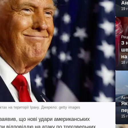
Ан
19 
Рец
З 
шв
на
18 
Авт
Як
тах на території Ірану. Джерело: getty images
пе
15 
аявив, що нові удари американських
али відповіддю на атаку по торговельних