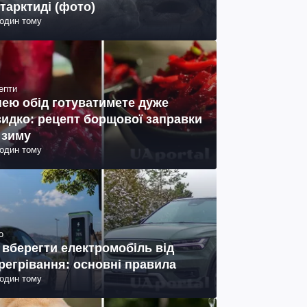
тарктиді (фото)
годин тому
епти
нею обід готуватимете дуже
идко: рецепт борщової заправки
 зиму
годин тому
о
 вберегти електромобіль від
регрівання: основні правила
годин тому