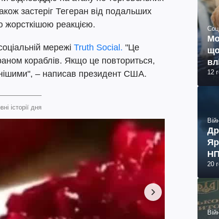
також застеріг Тегеран від подальших
о жорсткішою реакцією.
Соц
Мо
соціальній мережі
Truth Social.
"Це
що
Іраном кораблів. Якщо це повториться,
вл
12 
знішими", – написав президент США.
вні історії дня
Війн
Др
Яр
НП
20 
Війн