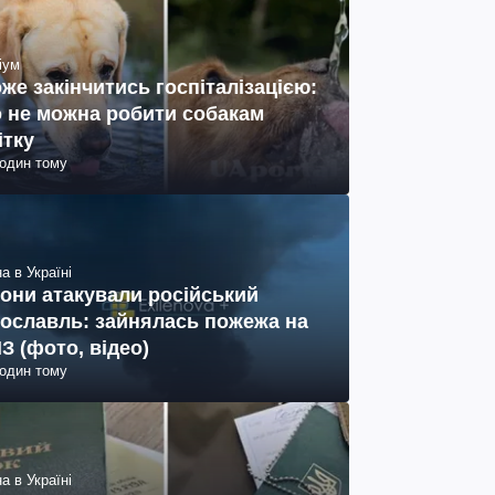
іум
же закінчитись госпіталізацією:
 не можна робити собакам
ітку
годин тому
а в Україні
они атакували російський
ославль: зайнялась пожежа на
З (фото, відео)
годин тому
а в Україні