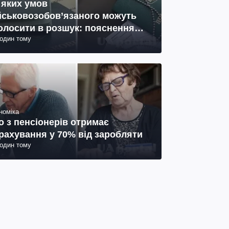
 яких умов
йськовозобов’язаного можуть
олосити в розшук: пояснення
годин тому
иста
номіка
о з пенсіонерів отримає
рахування у 70% від заробляти
годин тому