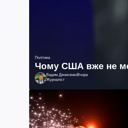
Політика
Чому США вже не мо
Вадим Денисенко
Вчора
Журналіст