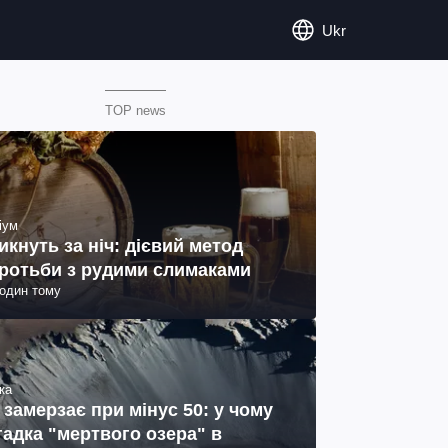
Ukr
TOP news
іум
икнуть за ніч: дієвий метод
ротьби з рудими слимаками
годин тому
ка
 замерзає при мінус 50: у чому
гадка "мертвого озера" в