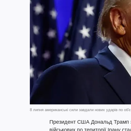
8 липня американські сили завдали нових ударів по об'єк
Президент США Дональд Трамп з
військових по території Ірану ст