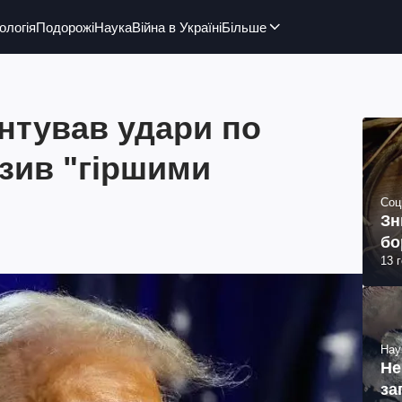
ологія
Подорожі
Наука
Війна в Україні
Більше
нтував удари по
озив "гіршими
Соц
Зн
бо
13 
Нау
Не
за