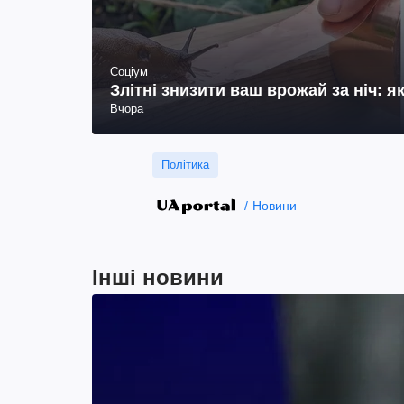
Соціум
Злітні знизити ваш врожай за ніч: я
Вчора
Політика
Новини
Інші новини