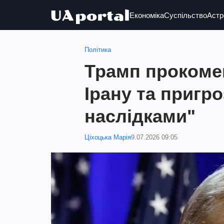
Економіка
Суспільство
Астр
Політика
Трамп прокоме
Ірану та пригр
наслідками"
Ціхоцька Марія
9.07.2026 09:05