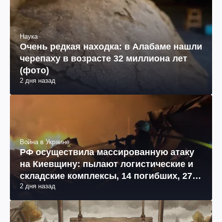
Наука
Очень редкая находка: в Алабаме нашли
черепаху в возрасте 32 миллиона лет
(фото)
2 дня назад
Война в Украине
РФ осуществила массированную атаку
на Киевщину: пылают логистические и
складские комплексы, 14 погибших, 27
2 дня назад
раненых (фото, видео)