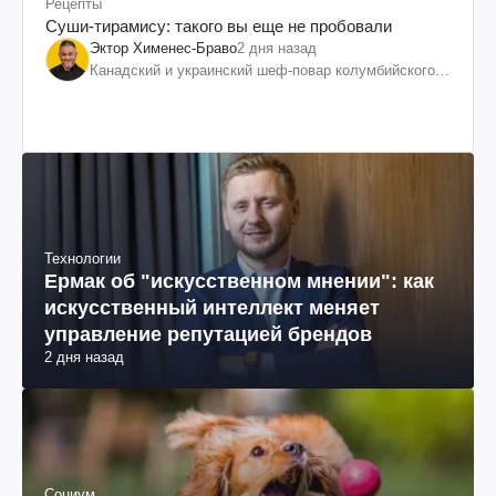
Рецепты
Суши-тирамису: такого вы еще не пробовали
Эктор Хименес-Браво
2 дня назад
Канадский и украинский шеф-повар колумбийского
происхождения, бизнесмен, телеведущий
Технологии
Ермак об "искусственном мнении": как
искусственный интеллект меняет
управление репутацией брендов
2 дня назад
Социум